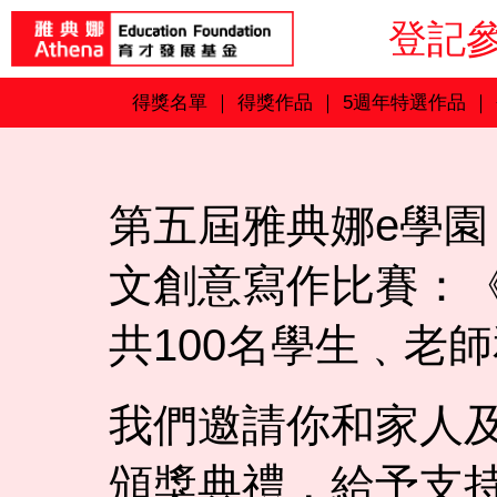
登記
得獎名單
｜
得獎作品
｜
5週年特選作品
｜
第五屆雅典娜e學
文創意寫作比賽：《愛
共100名學生﹑老
我們邀請你和家人
頒獎典禮，給予支